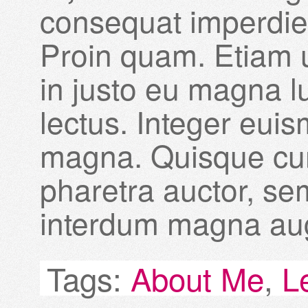
consequat imperdie
Proin quam. Etiam u
in justo eu magna l
lectus. Integer eui
magna. Quisque cur
pharetra auctor, se
interdum magna au
Tags:
About Me
,
L