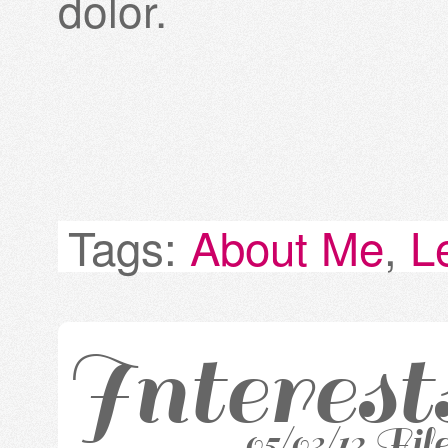
dolor.
Tags:
About Me
,
L
Interest
05/03/12 Fil