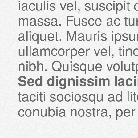
iaculis vel, suscipit
massa. Fusce ac turp
aliquet. Mauris ips
ullamcorper vel, tin
nibh. Quisque volut
Sed dignissim lac
taciti sociosqu ad li
conubia nostra, pe