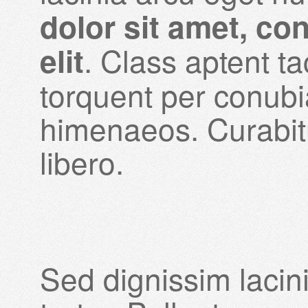
dolor sit amet, co
. Class aptent ta
elit
torquent per conubi
himenaeos. Curabitu
libero.
Sed dignissim lacin