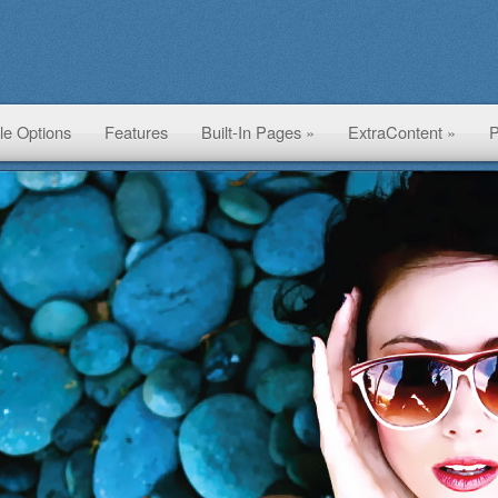
le Options
Features
Built-In Pages »
ExtraContent »
P