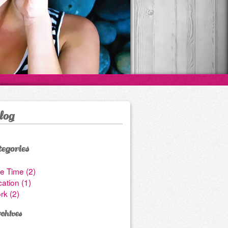
log
egories
e Time (2)
ation (1)
rk (2)
hives