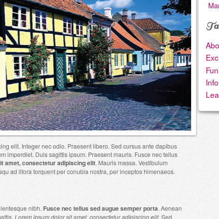
Ma
Ta
Abo
Exc
Fun
Info
Lea
ing elit. Integer nec odio. Praesent libero. Sed cursus ante dapibus
m imperdiet. Duis sagittis ipsum. Praesent mauris. Fusce nec tellus
t amet, consectetur adipiscing elit
. Mauris massa. Vestibulum
iosqu ad litora torquent per conubia nostra, per inceptos himenaeos.
ellentesque nibh.
Fusce nec tellus sed augue semper porta
. Aenean
attis.
Lorem ipsum dolor sit amet, consectetur adipiscing elit
. Sed