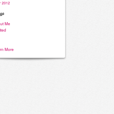
r 2012
gs
ut Me
ited
rn More