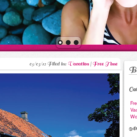
05/03/12 Filed in:
Vacation
|
Free Time
B
Cat
Fre
Vac
Wo
Arc