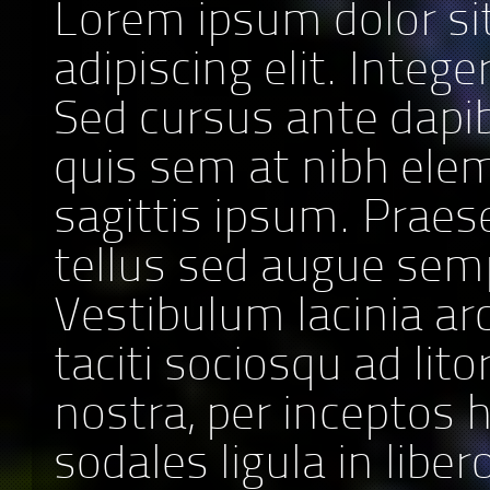
Lorem ipsum dolor si
adipiscing elit. Intege
Sed cursus ante dapib
quis sem at nibh ele
sagittis ipsum. Praes
tellus sed augue sem
Vestibulum lacinia ar
taciti sociosqu ad lit
nostra, per inceptos 
sodales ligula in liber