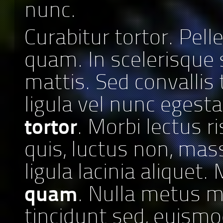
nunc.
Curabitur tortor. Pel
quam. In scelerisque
mattis. Sed convallis 
ligula vel nunc egesta
tortor
. Morbi lectus ri
quis, luctus non, mas
ligula lacinia aliquet
quam
. Nulla metus m
tincidunt sed, euismo