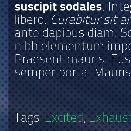
suscipit sodales
. Int
libero.
Curabitur sit 
ante dapibus diam. Se
nibh elementum imper
Praesent mauris. Fus
semper porta. Mauri
Tags:
Excited
,
Exhaus