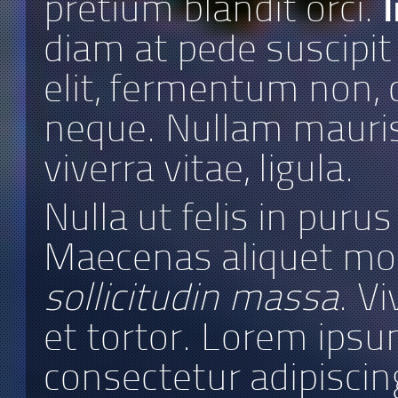
pretium blandit orci.
diam at pede suscipit
elit, fermentum non, co
neque. Nullam mauris or
viverra vitae, ligula.
Nulla ut felis in puru
Maecenas aliquet mol
sollicitudin massa
. V
et tortor. Lorem ipsu
consectetur adipiscing