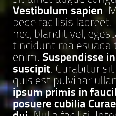
Vestibulum sapien
. 
pede facilisis laoreet
nec, blandit vel, eges
tincidunt malesuada te
enim.
Suspendisse in
suscipit
. Curabitur si
quis est pulvinar ull
ipsum primis in faucib
posuere cubilia Curae