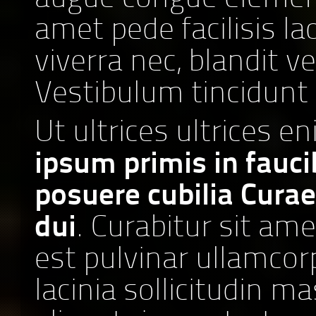
amet pede facilisis l
viverra nec, blandit ve
Vestibulum tincidunt
Ut ultrices ultrices e
ipsum primis in faucib
posuere cubilia Curae
dui
. Curabitur sit ame
est pulvinar ullamcorpe
lacinia sollicitudin 