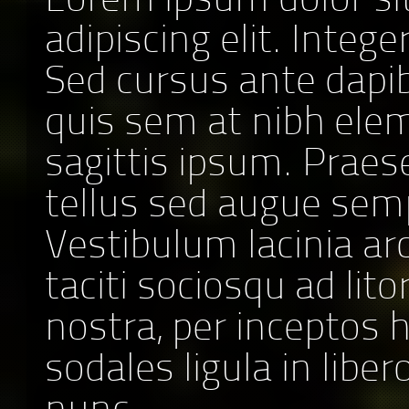
Lorem ipsum dolor si
adipiscing elit. Intege
Sed cursus ante dapib
quis sem at nibh ele
sagittis ipsum. Praes
tellus sed augue sem
Vestibulum lacinia ar
taciti sociosqu ad lit
nostra, per inceptos 
sodales ligula in liber