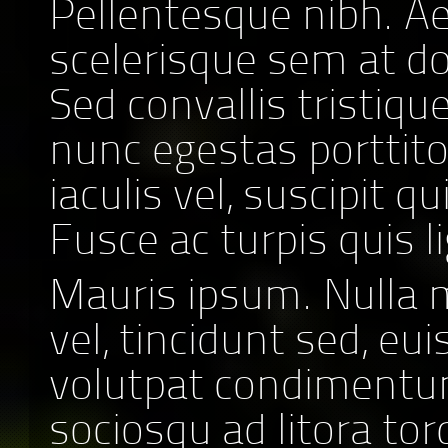
Pellentesque nibh. A
scelerisque sem at d
Sed convallis tristiqu
nunc egestas porttitor
iaculis vel, suscipit q
Fusce ac turpis quis li
Mauris ipsum. Nulla 
vel, tincidunt sed, eu
volutpat condimentum 
sociosqu ad litora to