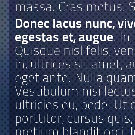
massa. Cras metus. Se
Donec lacus nunc, vive
egestas et, augue
. I
Quisque nisl felis, ve
in, ultrices sit amet, 
eget ante. Nulla qua
Vestibulum nisi lectus
ultricies eu, pede. Ut
porttitor, cursus quis,
pretium blandit orci.