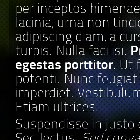
per inceptos himenae
lacinia, urna non tinc
adipiscing diam, a cu
turpis. Nulla facilisi.
P
egestas porttitor
. Ut 
potenti. Nunc feugiat
imperdiet. Vestibulu
Etiam ultrices.
Suspendisse in justo 
Sed lectus.
Sed conval