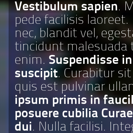
Vestibulum sapien
. 
pede facilisis laoreet
nec, blandit vel, eges
tincidunt malesuada te
enim.
Suspendisse in
suscipit
. Curabitur si
quis est pulvinar ull
ipsum primis in faucib
posuere cubilia Curae
dui
. Nulla facilisi. Int