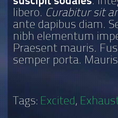
suscipit sodales
. Int
libero.
Curabitur sit 
ante dapibus diam. Se
nibh elementum imper
Praesent mauris. Fus
semper porta. Mauri
Tags:
Excited
,
Exhaus