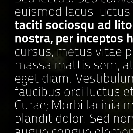
euismod lacus luctu
taciti sociosqu ad lit
nostra, per inceptos
cursus, metus vitae p
massa mattis sem, a
eget diam. Vestibulu
faucibus orci luctus e
Curae; Morbi lacinia 
blandit dolor. Sed no
augue congue elemen