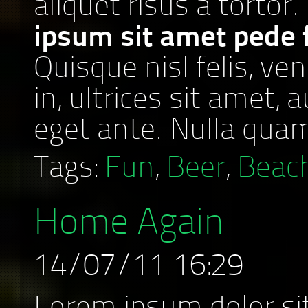
aliquet risus a tortor
ipsum sit amet pede f
Quisque nisl felis, ve
in, ultrices sit amet, 
eget ante. Nulla qua
Tags:
Fun
,
Beer
,
Beac
Home Again
14/07/11 16:29