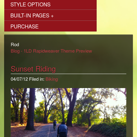
STYLE OPTIONS
BUILT-IN PAGES
+
PURCHASE
Rod
Blog - 1LD Rapidweaver Theme Preview
Sunset Riding
04/07/12 Filed in:
Biking