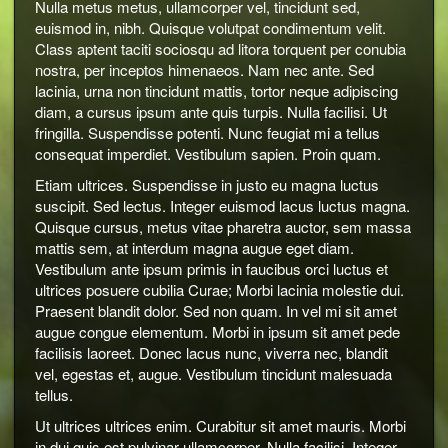
Nulla metus metus, ullamcorper vel, tincidunt sed,
euismod in, nibh. Quisque volutpat condimentum velit.
Class aptent taciti sociosqu ad litora torquent per conubia
nostra, per inceptos himenaeos. Nam nec ante. Sed
lacinia, urna non tincidunt mattis, tortor neque adipiscing
diam, a cursus ipsum ante quis turpis. Nulla facilisi. Ut
fringilla. Suspendisse potenti. Nunc feugiat mi a tellus
consequat imperdiet. Vestibulum sapien. Proin quam.
Etiam ultrices. Suspendisse in justo eu magna luctus
suscipit. Sed lectus. Integer euismod lacus luctus magna.
Quisque cursus, metus vitae pharetra auctor, sem massa
mattis sem, at interdum magna augue eget diam.
Vestibulum ante ipsum primis in faucibus orci luctus et
ultrices posuere cubilia Curae; Morbi lacinia molestie dui.
Praesent blandit dolor. Sed non quam. In vel mi sit amet
augue congue elementum. Morbi in ipsum sit amet pede
facilisis laoreet. Donec lacus nunc, viverra nec, blandit
vel, egestas et, augue. Vestibulum tincidunt malesuada
tellus.
Ut ultrices ultrices enim. Curabitur sit amet mauris. Morbi
in dui quis est pulvinar ullamcorper. Nulla facilisi. Integer