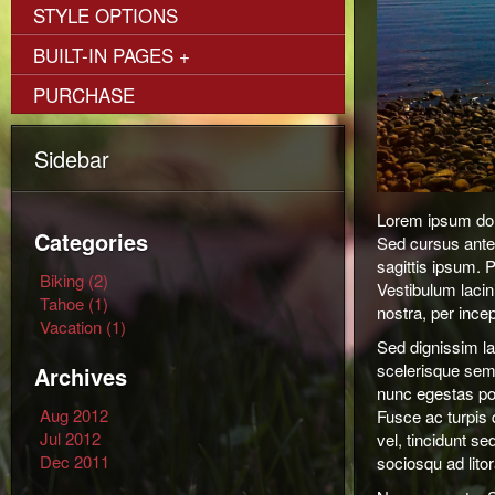
STYLE OPTIONS
BUILT-IN PAGES
+
PURCHASE
Sidebar
Lorem ipsum dolo
Categories
Sed cursus ante
sagittis ipsum.
Biking (2)
Vestibulum lacini
Tahoe (1)
nostra, per ince
Vacation (1)
Sed dignissim la
scelerisque sem 
Archives
nunc egestas port
Aug 2012
Fusce ac turpis 
Jul 2012
vel, tincidunt s
Dec 2011
sociosqu ad lito