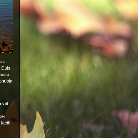
ero.
. Duis
massa.
conubia
a vel
.
per
taciti