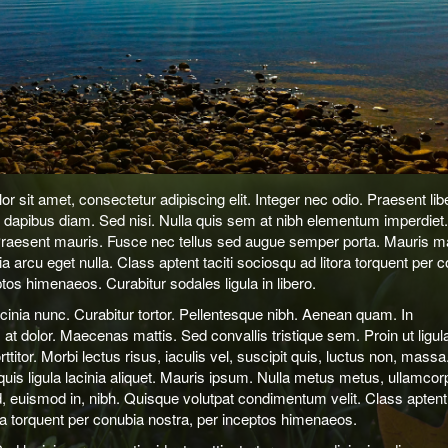
r sit amet, consectetur adipiscing elit. Integer nec odio. Praesent lib
 dapibus diam. Sed nisi. Nulla quis sem at nibh elementum imperdiet
 Praesent mauris. Fusce nec tellus sed augue semper porta. Mauris 
a arcu eget nulla. Class aptent taciti sociosqu ad litora torquent per 
ptos himenaeos. Curabitur sodales ligula in libero.
cinia nunc. Curabitur tortor. Pellentesque nibh. Aenean quam. In
at dolor. Maecenas mattis. Sed convallis tristique sem. Proin ut ligul
titor. Morbi lectus risus, iaculis vel, suscipit quis, luctus non, massa
quis ligula lacinia aliquet. Mauris ipsum. Nulla metus metus, ullamcor
ed, euismod in, nibh. Quisque volutpat condimentum velit. Class aptent 
ra torquent per conubia nostra, per inceptos himenaeos.