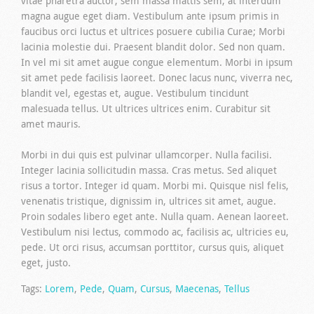
vitae pharetra auctor, sem massa mattis sem, at interdum
magna augue eget diam. Vestibulum ante ipsum primis in
faucibus orci luctus et ultrices posuere cubilia Curae; Morbi
lacinia molestie dui. Praesent blandit dolor. Sed non quam.
In vel mi sit amet augue congue elementum. Morbi in ipsum
sit amet pede facilisis laoreet. Donec lacus nunc, viverra nec,
blandit vel, egestas et, augue. Vestibulum tincidunt
malesuada tellus. Ut ultrices ultrices enim. Curabitur sit
amet mauris.
Morbi in dui quis est pulvinar ullamcorper. Nulla facilisi.
Integer lacinia sollicitudin massa. Cras metus. Sed aliquet
risus a tortor. Integer id quam. Morbi mi. Quisque nisl felis,
venenatis tristique, dignissim in, ultrices sit amet, augue.
Proin sodales libero eget ante. Nulla quam. Aenean laoreet.
Vestibulum nisi lectus, commodo ac, facilisis ac, ultricies eu,
pede. Ut orci risus, accumsan porttitor, cursus quis, aliquet
eget, justo.
Tags:
Lorem
,
Pede
,
Quam
,
Cursus
,
Maecenas
,
Tellus