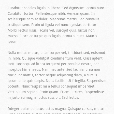
Curabitur sodales ligula in libero. Sed dignissim lacinia nunc.
Curabitur tortor. Pellentesque nibh. Aenean quam. In
scelerisque sem at dolor. Maecenas mattis. Sed convallis
tristique sem. Proin ut ligula vel nunc egestas porttitor.
Morbi lectus risus, iaculis vel, suscipit quis, luctus non,
massa. Fusce ac turpis quis ligula lacinia aliquet. Mauris
ipsum.
Nulla metus metus, ullamcorper vel, tincidunt sed, euismod
in, nibh. Quisque volutpat condimentum velit. Class aptent
taciti sociosqu ad litora torquent per conubia nostra, per
inceptos himenaeos. Nam nec ante. Sed lacinia, urna non
tincidunt mattis, tortor neque adipiscing diam, a cursus
ipsum ante quis turpis. Nulla facilisi. Ut fringilla. Suspendisse
potenti. Nunc feugiat mi a tellus consequat imperdiet.
Vestibulum sapien. Proin quam. Etiam ultrices. Suspendisse
in justo eu magna luctus suscipit. Sed lectus.
Integer euismod lacus luctus magna. Quisque cursus, metus