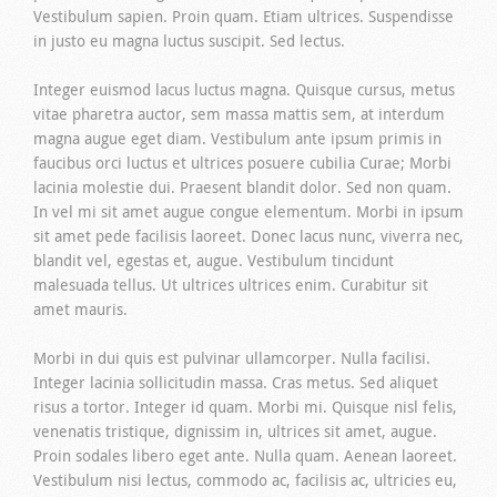
Vestibulum sapien. Proin quam. Etiam ultrices. Suspendisse
in justo eu magna luctus suscipit. Sed lectus.
Integer euismod lacus luctus magna. Quisque cursus, metus
vitae pharetra auctor, sem massa mattis sem, at interdum
magna augue eget diam. Vestibulum ante ipsum primis in
faucibus orci luctus et ultrices posuere cubilia Curae; Morbi
lacinia molestie dui. Praesent blandit dolor. Sed non quam.
In vel mi sit amet augue congue elementum. Morbi in ipsum
sit amet pede facilisis laoreet. Donec lacus nunc, viverra nec,
blandit vel, egestas et, augue. Vestibulum tincidunt
malesuada tellus. Ut ultrices ultrices enim. Curabitur sit
amet mauris.
Morbi in dui quis est pulvinar ullamcorper. Nulla facilisi.
Integer lacinia sollicitudin massa. Cras metus. Sed aliquet
risus a tortor. Integer id quam. Morbi mi. Quisque nisl felis,
venenatis tristique, dignissim in, ultrices sit amet, augue.
Proin sodales libero eget ante. Nulla quam. Aenean laoreet.
Vestibulum nisi lectus, commodo ac, facilisis ac, ultricies eu,