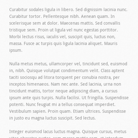
Curabitur sodales ligula in libero. Sed dignissim lacinia nunc.
Curabitur tortor. Pellentesque nibh. Aenean quam. In
scelerisque sem at dolor. Maecenas mattis. Sed convallis
tristique sem. Proin ut ligula vel nunc egestas porttitor.
Morbi lectus risus, iaculis vel, suscipit quis, luctus non,
massa. Fusce ac turpis quis ligula lacinia aliquet. Mauris
ipsum.
Nulla metus metus, ullamcorper vel, tincidunt sed, euismod
in, nibh. Quisque volutpat condimentum velit. Class aptent
taciti sociosqu ad litora torquent per conubia nostra, per
inceptos himenaeos. Nam nec ante. Sed lacinia, urna non
tincidunt mattis, tortor neque adipiscing diam, a cursus
ipsum ante quis turpis. Nulla facilisi. Ut fringilla. Suspendisse
potenti. Nunc feugiat mi a tellus consequat imperdiet.
Vestibulum sapien. Proin quam. Etiam ultrices. Suspendisse
in justo eu magna luctus suscipit. Sed lectus.
Integer euismod lacus luctus magna. Quisque cursus, metus