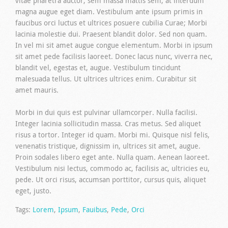
vitae pharetra auctor, sem massa mattis sem, at interdum
magna augue eget diam. Vestibulum ante ipsum primis in
faucibus orci luctus et ultrices posuere cubilia Curae; Morbi
lacinia molestie dui. Praesent blandit dolor. Sed non quam.
In vel mi sit amet augue congue elementum. Morbi in ipsum
sit amet pede facilisis laoreet. Donec lacus nunc, viverra nec,
blandit vel, egestas et, augue. Vestibulum tincidunt
malesuada tellus. Ut ultrices ultrices enim. Curabitur sit
amet mauris.
Morbi in dui quis est pulvinar ullamcorper. Nulla facilisi.
Integer lacinia sollicitudin massa. Cras metus. Sed aliquet
risus a tortor. Integer id quam. Morbi mi. Quisque nisl felis,
venenatis tristique, dignissim in, ultrices sit amet, augue.
Proin sodales libero eget ante. Nulla quam. Aenean laoreet.
Vestibulum nisi lectus, commodo ac, facilisis ac, ultricies eu,
pede. Ut orci risus, accumsan porttitor, cursus quis, aliquet
eget, justo.
Tags:
Lorem
,
Ipsum
,
Fauibus
,
Pede
,
Orci