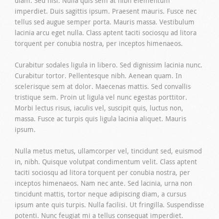
diam. Sed nisi. Nulla quis sem at nibh elementum
imperdiet. Duis sagittis ipsum. Praesent mauris. Fusce nec
tellus sed augue semper porta. Mauris massa. Vestibulum
lacinia arcu eget nulla. Class aptent taciti sociosqu ad litora
torquent per conubia nostra, per inceptos himenaeos.
Curabitur sodales ligula in libero. Sed dignissim lacinia nunc.
Curabitur tortor. Pellentesque nibh. Aenean quam. In
scelerisque sem at dolor. Maecenas mattis. Sed convallis
tristique sem. Proin ut ligula vel nunc egestas porttitor.
Morbi lectus risus, iaculis vel, suscipit quis, luctus non,
massa. Fusce ac turpis quis ligula lacinia aliquet. Mauris
ipsum.
Nulla metus metus, ullamcorper vel, tincidunt sed, euismod
in, nibh. Quisque volutpat condimentum velit. Class aptent
taciti sociosqu ad litora torquent per conubia nostra, per
inceptos himenaeos. Nam nec ante. Sed lacinia, urna non
tincidunt mattis, tortor neque adipiscing diam, a cursus
ipsum ante quis turpis. Nulla facilisi. Ut fringilla. Suspendisse
potenti. Nunc feugiat mi a tellus consequat imperdiet.