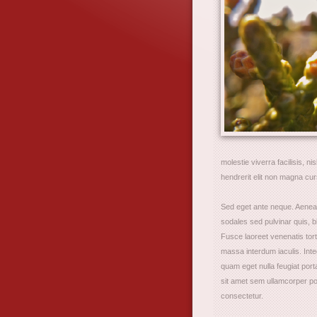
molestie viverra facilisis, n
hendrerit elit non magna curs
Sed eget ante neque. Aenean 
sodales sed pulvinar quis, bl
Fusce laoreet venenatis tort
massa interdum iaculis. Inte
quam eget nulla feugiat port
sit amet sem ullamcorper p
consectetur.