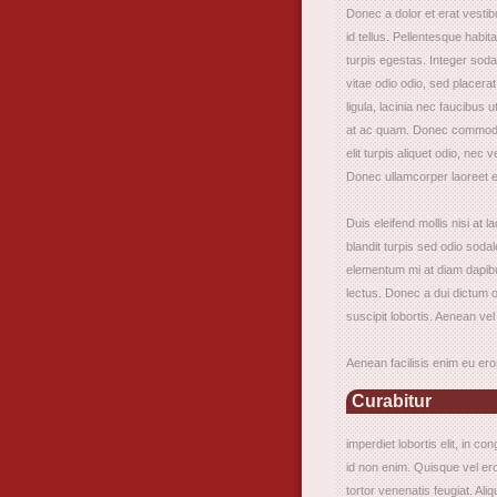
Donec a dolor et erat vestib
id tellus. Pellentesque habi
turpis egestas. Integer soda
vitae odio odio, sed placer
ligula, lacinia nec faucibus
at ac quam. Donec commodo c
elit turpis aliquet odio, nec
Donec ullamcorper laoreet 
Duis eleifend mollis nisi at
blandit turpis sed odio soda
elementum mi at diam dapibu
lectus. Donec a dui dictum o
suscipit lobortis. Aenean vel
Aenean facilisis enim eu er
Curabitur
imperdiet lobortis elit, in co
id non enim. Quisque vel er
tortor venenatis feugiat. Ali