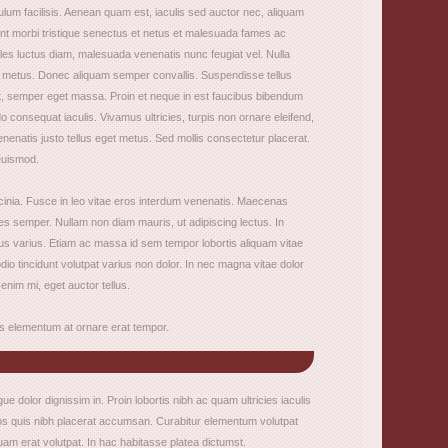
ulum facilisis. Aenean quam est, iaculis sed auctor nec, aliquam
tant morbi tristique senectus et netus et malesuada fames ac
les luctus diam, malesuada venenatis nunc feugiat vel. Nulla
at metus. Donec aliquam semper convallis. Suspendisse tellus
 ut, semper eget massa. Proin et neque in est faucibus bibendum
onsequat iaculis. Vivamus ultricies, turpis non ornare eleifend,
 venenatis justo tellus eget metus. Sed mollis consectetur placerat.
euismod.
 lacinia. Fusce in leo vitae eros interdum venenatis. Maecenas
les semper. Nullam non diam mauris, ut adipiscing lectus. In
s varius. Etiam ac massa id sem tempor lobortis aliquam vitae
dio tincidunt volutpat varius non dolor. In nec magna vitae dolor
 enim mi, eget auctor tellus.
os elementum at ornare erat tempor.
ngue dolor dignissim in. Proin lobortis nibh ac quam ultricies iaculis
os quis nibh placerat accumsan. Curabitur elementum volutpat
quam erat volutpat. In hac habitasse platea dictumst.