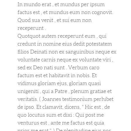
In mundo erat , et mundus per ipsum
factus est , et mundus eum non cognovit.
Quod sua venit , et sui eum non
receperunt .
Quotquot autem receperunt eum , qui
credunt in nomine eius dedit potestatem
filios Deinati non ex sanguinibus neque ex
voluntate carnis neque ex voluntate viri ,
sed ex Deo nati sunt . Verbum caro
factum est et habitavit in nobis. Et
vidimus gloriam ejus, gloriam quasi
unigeniti , qui a Patre , plenum gratiae et
veritatis. ( Joannes testimonium perhibet
de ipso. Et clamavit, dicens, " Hic est , de
quo locutus sum et dixi : Qui post me
venturus est , ante me factus est quia
prior me erat ". ) De plenitudine eius nos