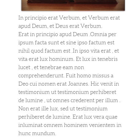
sitemap1
sitemap
In principio erat Verbum, et Verbum erat
apud Deum, et Deus erat Verbum.
Extra Content
Erat in principio apud Deum .Omnia per
ipsum facta sunt et sine ipso factum est
purchase 29.99
nihil quod factum est .In ipso vita erat , et
vita erat lux hominum. Et lux in tenebris
lucet , et tenebrae eam non
comprehenderunt. Fuit homo missus a
Deo cui nomen erat Joannes. Hic venit in
testimonium ut testimonium perhiberet
de lumine , ut omnes crederent per illum .
Non erat ille lux, sed ut testimonium
perhiberet de lumine. Erat lux vera quae
inluminat omnem hominem venientem in
hunc mundum.