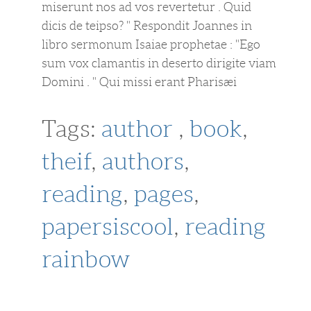
miserunt nos ad vos revertetur . Quid
dicis de teipso? " Respondit Joannes in
libro sermonum Isaiae prophetae : "Ego
sum vox clamantis in deserto dirigite viam
Domini . " Qui missi erant Pharisæi
Tags:
author
,
book
,
theif
,
authors
,
reading
,
pages
,
papersiscool
,
reading
rainbow