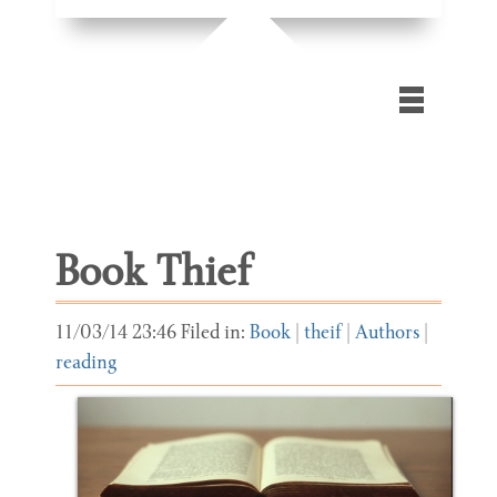
Home
Gallery
Book Thief
Blog
Contact Us
11/03/14 23:46 Filed in:
Book
|
theif
|
Authors
|
reading
Extra
files