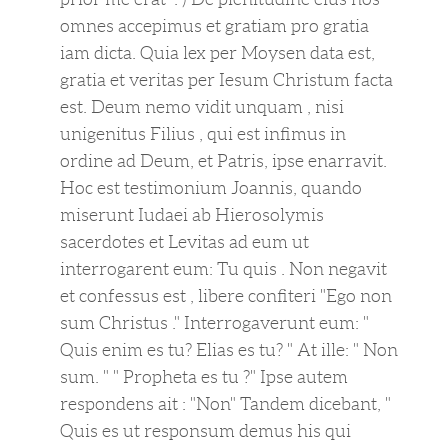
omnes accepimus et gratiam pro gratia
iam dicta. Quia lex per Moysen data est,
gratia et veritas per Iesum Christum facta
est. Deum nemo vidit unquam , nisi
unigenitus Filius , qui est infimus in
ordine ad Deum, et Patris, ipse enarravit.
Hoc est testimonium Joannis, quando
miserunt Iudaei ab Hierosolymis
sacerdotes et Levitas ad eum ut
interrogarent eum: Tu quis . Non negavit
et confessus est , libere confiteri "Ego non
sum Christus ." Interrogaverunt eum: "
Quis enim es tu? Elias es tu? " At ille: " Non
sum. " " Propheta es tu ?" Ipse autem
respondens ait : "Non" Tandem dicebant, "
Quis es ut responsum demus his qui