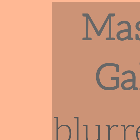
Ma
Ga
blurr